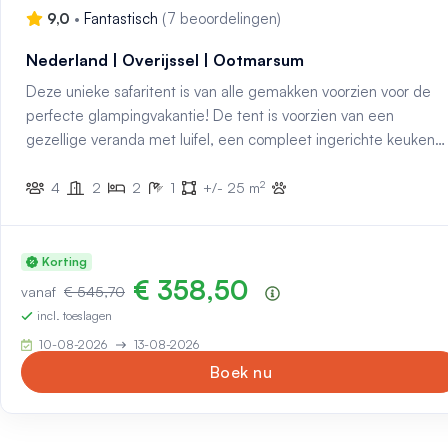
9,0
•
Fantastisch
(
7 beoordelingen
)
Nederland | Overijssel | Ootmarsum
Deze unieke safaritent is van alle gemakken voorzien voor de
perfecte glampingvakantie! De tent is voorzien van een
gezellige veranda met luifel, een compleet ingerichte keuken
met inventaris en twee slaapcabines. Daarnaast is de tent
2
voorzien van een eigen badkamer met douche, toilet en
4
2
2
1
+/- 25 m
wastafel.
Korting
€ 358,50
vanaf
€ 545,70
Prijsoverzicht
incl. toeslagen
10-08-2026
13-08-2026
Boek nu